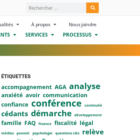
ualités
À propos
Nous joindre
ANTS
SERVICES
PROCESSUS
ÉTIQUETTES
analyse
accompagnement
AGA
anxiété
avoir
communication
conférence
confiance
continuité
démarche
cédants
développement
famille
FAQ
fiscalité
légal
finance
relève
médias
pouvoir
psychologie
questions clés