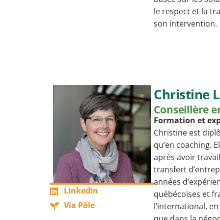
le respect et la t
son intervention.
Christine 
Conseillère e
Formation et ex
Christine est dip
qu’en coaching. E
après avoir trava
transfert d’entre
années d’expérie
LinkedIn
québécoises et fr
Via Pôle
l’international, 
que dans la négoci