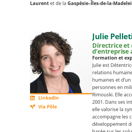
Laurent
et de la
Gaspésie–Îles-de-la-Madelei
Julie Pellet
Directrice et
d’entreprise 
Formation et ex
Julie est Détentr
relations humaine
humaines et d’un
personnes en mili
Rimouski. Elle ac
LinkedIn
2001. Dans ses in
Via Pôle
elle valorise la sy
accompagne les cl
développement du 
basée sur les solut