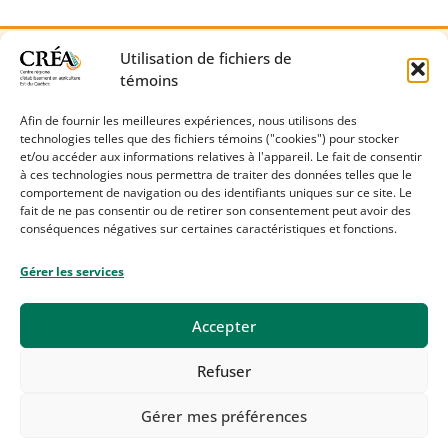
Utilisation de fichiers de
témoins
Nous joindre
409B, rue Témiscouata
Afin de fournir les meilleures expériences, nous utilisons des
technologies telles que des fichiers témoins ("cookies") pour stocker
Rivière-du-Loup (Québec) G5R 6B3
et/ou accéder aux informations relatives à l'appareil. Le fait de consentir
418 867-5678
à ces technologies nous permettra de traiter des données telles que le
comportement de navigation ou des identifiants uniques sur ce site. Le
facebook.com/creaestduquebec
fait de ne pas consentir ou de retirer son consentement peut avoir des
conséquences négatives sur certaines caractéristiques et fonctions.
Gérer les services
Accepter
©
CRÉA Est-du-Québec
2026.
Refuser
⚙
Politique de confidentialité
⚙
Fichiers Témoins
(
cookies
)
Gérer mes préférences
Un site
WordPress
hébergé par
Conception WebMédia
.