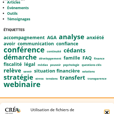
Articles
Événements
Outils
Témoignages
ÉTIQUETTES
analyse
accompagnement
AGA
anxiété
avoir
communication
confiance
conférence
cédants
continuité
démarche
famille
FAQ
développement
finance
fiscalité
légal
médias
pouvoir
psychologie
questions clés
relève
situation financière
savoir
solutions
stratégie
transfert
stress
tensions
transparence
webinaire
Utilisation de fichiers de