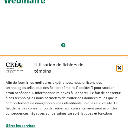
webinaire
Utilisation de fichiers de
témoins
Nous joindre
409B, rue Témiscouata
Afin de fournir les meilleures expériences, nous utilisons des
Rivière-du-Loup (Québec) G5R 6B3
technologies telles que des fichiers témoins ("cookies") pour stocker
et/ou accéder aux informations relatives à l'appareil. Le fait de consentir
418 867-5678
à ces technologies nous permettra de traiter des données telles que le
comportement de navigation ou des identifiants uniques sur ce site. Le
facebook.com/creaestduquebec
fait de ne pas consentir ou de retirer son consentement peut avoir des
conséquences négatives sur certaines caractéristiques et fonctions.
Gérer les services