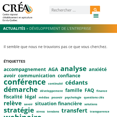
ACTUALITÉS
»
DÉVELOPPEMENT DE L’ENTREPRISE
Il semble que nous ne trouvions pas ce que vous cherchez.
ÉTIQUETTES
analyse
accompagnement
AGA
anxiété
avoir
communication
confiance
conférence
cédants
continuité
démarche
famille
FAQ
développement
finance
fiscalité
légal
médias
pouvoir
psychologie
questions clés
relève
situation financière
savoir
solutions
stratégie
transfert
stress
tensions
transparence